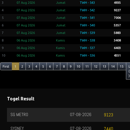
3
07 Aug 2026
Jumat
TWH - 543
4935
4
07 Aug 2026
Jumat
TWH - 542
9227
5
07 Aug 2026
Jumat
TWH - 541
7006
6
07 Aug 2026
Jumat
TWH - 540
5357
7
07 Aug 2026
Jumat
TWH - 539
5883
8
06 Aug 2026
Kamis
TWH - 538
3408
9
06 Aug 2026
Kamis
TWH - 537
6403
10
06 Aug 2026
Kamis
TWH - 536
4551
First
1
2
3
4
5
6
7
8
9
10
11
12
13
14
15
(
)
Togel Result
SG METRO
07-08-2026
9123
SYDNEY
07-08-2026
7440