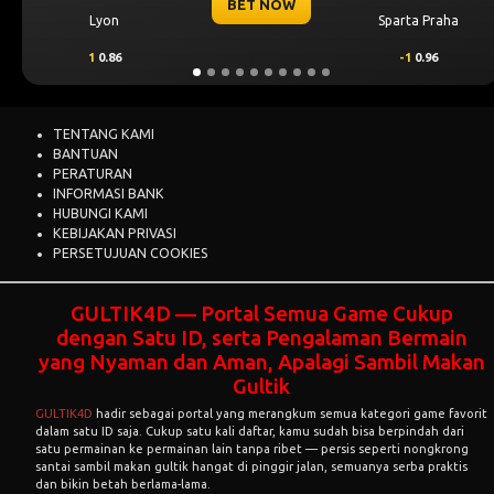
BET NOW
Sparta Praha
SK Sturm Graz
-1
0.96
-0.5
0.95
TENTANG KAMI
BANTUAN
PERATURAN
INFORMASI BANK
HUBUNGI KAMI
KEBIJAKAN PRIVASI
PERSETUJUAN COOKIES
GULTIK4D — Portal Semua Game Cukup
dengan Satu ID, serta Pengalaman Bermain
yang Nyaman dan Aman, Apalagi Sambil Makan
Gultik
GULTIK4D
hadir sebagai portal yang merangkum semua kategori game favorit
dalam satu ID saja. Cukup satu kali daftar, kamu sudah bisa berpindah dari
satu permainan ke permainan lain tanpa ribet — persis seperti nongkrong
santai sambil makan gultik hangat di pinggir jalan, semuanya serba praktis
dan bikin betah berlama-lama.