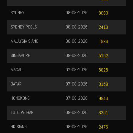
SYDNEY
08-08-2026
TOTOM
8083
SYDNEY POOLS
08-08-2026
TOTOM
2413
MALAYSIA SIANG
08-08-2026
TOTOM
1986
SINGAPORE
08-08-2026
TOTOM
5102
MACAU
07-08-2026
TOTOM
5825
QATAR
07-08-2026
3158
HONGKONG
07-08-2026
9943
TOTO WUHAN
08-08-2026
6301
HK SIANG
08-08-2026
2476