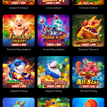
Jackpot Fishing 2
Circus Jackpot
Fortune Zombie
Fortune King Jackpot
Ocean King Jackpot
Dinosaur Tycoon II
Jackpot Fishing
Happy Fishing
All-star Fishing