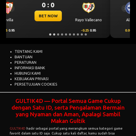
0 : 0
Previous
Next
BET NOW
Alaves
Getafe
0.00
0.62
0.00
-0.72
TENTANG KAMI
BANTUAN
PERATURAN
INFORMASI BANK
HUBUNGI KAMI
KEBIJAKAN PRIVASI
PERSETUJUAN COOKIES
GULTIK4D — Portal Semua Game Cukup
dengan Satu ID, serta Pengalaman Bermain
yang Nyaman dan Aman, Apalagi Sambil
Makan Gultik
GULTIK4D
hadir sebagai portal yang merangkum semua kategori game
favorit dalam satu ID saja. Cukup satu kali daftar, kamu sudah bisa