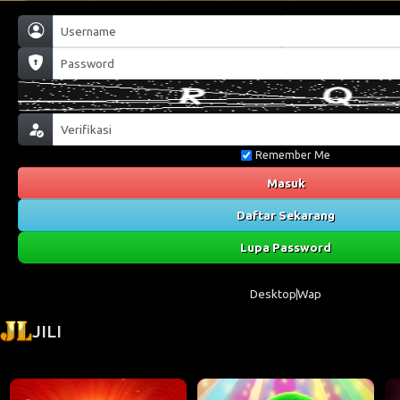
Remember Me
Masuk
Daftar Sekarang
Lupa Password
Desktop
Wap
JILI