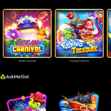
Ocean Carnival
Fishing Treasure
AskMeSlot